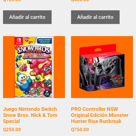
Añadir al carrito
Añadir al carrito
Juego Nintendo Switch
PRO Controller NSW
Snow Bros. Nick & Tom
Original Edición Monster
Special
Hunter Rise Runbreak
Q
250.00
Q
750.00