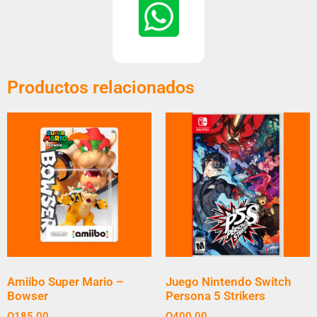
Productos relacionados
Amiibo Super Mario –
Juego Nintendo Switch
Bowser
Persona 5 Strikers
Q
185.00
Q
400.00