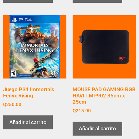
Juego PS4 Immortals
MOUSE PAD GAMING RGB
Fenyx Rising
HAVIT MP902 35cm x
25cm
Q
250.00
Q
215.00
Añadir al carrito
Añadir al carrito