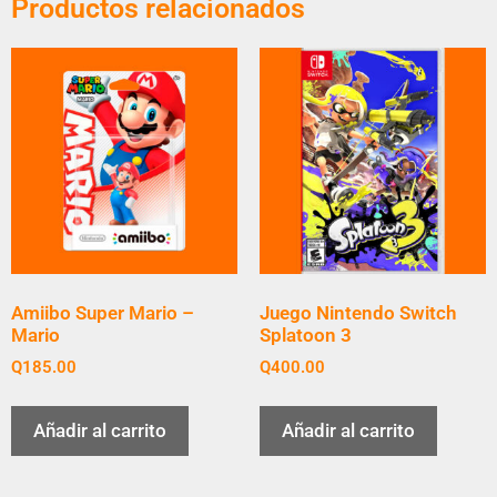
Productos relacionados
Amiibo Super Mario –
Juego Nintendo Switch
Mario
Splatoon 3
Q
185.00
Q
400.00
Añadir al carrito
Añadir al carrito