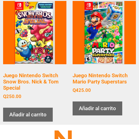
Juego Nintendo Switch
Juego Nintendo Switch
Snow Bros. Nick & Tom
Mario Party Superstars
Special
Q
425.00
Q
250.00
Añadir al carrito
Añadir al carrito