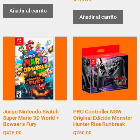
Añadir al carrito
Añadir al carrito
Juego Nintendo Switch
PRO Controller NSW
Super Mario 3D World +
Original Edición Monster
Bowser’s Fury
Hunter Rise Runbreak
Q
425.00
Q
750.00