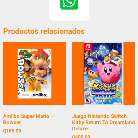
Productos relacionados
Amiibo Super Mario –
Juego Nintendo Switch
Bowser
Kirby Return To Dreamland
Deluxe
Q
185.00
Q
400.00