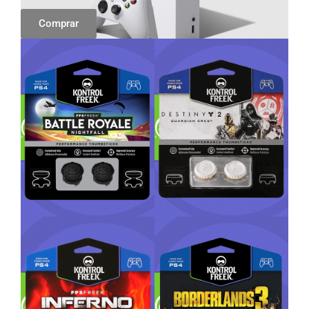
Comprar