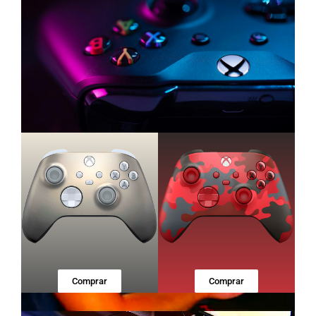
Comprar
Comprar